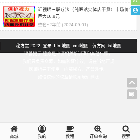
近视眼三联疗法（纯医馆实体店干货）市场价值
巨大16.8元
整套
•
2年前 (2024-09-01)
秘方堂 2022
登录
htm地图
xml地图
偏方网
txt地图
温馨提示:秘方是来源相关培训班和其他店家，
我们只负责众筹，如需验证疗效，请在当地正规
医师指导下使用，内部秘方，严禁外传。
如侵权你的权益请联系我们删除
商城
我的
教程
订单查询
搜索