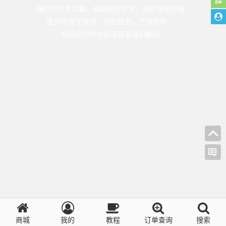
我们只负责众筹，如需验证疗效，请在当地正规
医师指导下使用，内部秘方，严禁外传。
如侵权你的权益请联系我们删除
商城
我的
教程
订单查询
搜索