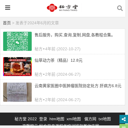
首页
> 发表于2024年6月的文章
售后服务，购买,查询,复制,网盘,各教程合集。
秘方
•
4年前 (2022-10-27)
仙草动力茶（精品）12.8元
秘方
•
2年前 (2024-06-27)
云南黄家医圈中医肿瘤医院协定处方 肝病方6.8元
秘方
•
2年前 (2024-06-27)
秘方堂 2022
登录
htm地图
xml地图
偏方网
txt地图
温馨提示:秘方是来源相关培训班和其他店家，