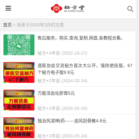
首页
> 发表于2024年3月的文章
售后服务，购买,查询,复制,网盘,各教程合集。
秘方
•
4年前 (2022-10-27)
道医协会交流秘方首次大公开，强效绝技版，67
个秘方电子版9.8元
秘方
•
2年前 (2024-03-24)
​万能活血化瘀膏5元
秘方
•
2年前 (2024-03-24)
独治风湿神|药------追风刮骨散4.8元
秘方
•
2年前 (2024-03-24)