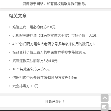
资源源于网络，如有侵权请联系我们删除。
相关文章
•
难治之病一用必愈绝方2.8元
•
近视眼三联疗法（纯医馆实体店干货）市场价值巨大16.8元
•
42个独门药方是各大老药字号多年临床使用的独门方6.8元
•
极品资料价值上百万的中医古方手抄本秘籍28元
•
武当道教美肤丽颜方8方4.8元
•
18个特效茶包专用方5元
•
何氏祖传中药外敷疗法43项配方文档9.9元
•
六套排毒方9.9元
评论已关闭！