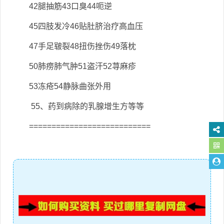
42腿抽筋43口臭44呃逆
45四肢发冷46贴肚脐治疗高血压
47手足皲裂48扭伤挫伤49落枕
50肺痨肺气肿51盗汗52荨麻疹
53冻疮54静脉曲张外用
55、药到病除的乳腺增生方等等
===========================