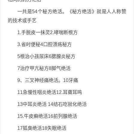
一共是54个秘方绝活。《秘方绝活》就是人人称赞
的技术或手艺
1.手脱皮一抹灵2.哮喘断根方
3.省时便秘4口腔溃疡秘方
5根治小孩尿床6腮腺炎秘方
7治疗甲亢秘方8脚气绝活
9、三叉神经痛绝活。10牙痛
11急慢性咽炎绝活12.耳聋耳鸣
13中耳炎绝活 14结石吃就化绝活
15.牛皮癣绝活16前列腺绝活
17狐臭绝活18失眠绝活