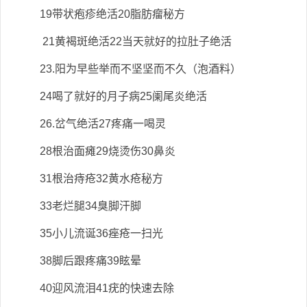
19带状疱疹绝活20脂肪瘤秘方
21黄褐斑绝活22当天就好的拉肚子绝活
23.阳为早些举而不坚坚而不久（泡酒料）
24喝了就好的月子病25阑尾炎绝活
26.岔气绝活27疼痛一喝灵
28根治面瘫29烧烫伤30鼻炎
31根治痔疮32黄水疮秘方
33老烂腿34臭脚汗脚
35小儿流诞36痤疮一扫光
38脚后跟疼痛39眩晕
40迎风流泪41疣的快速去除