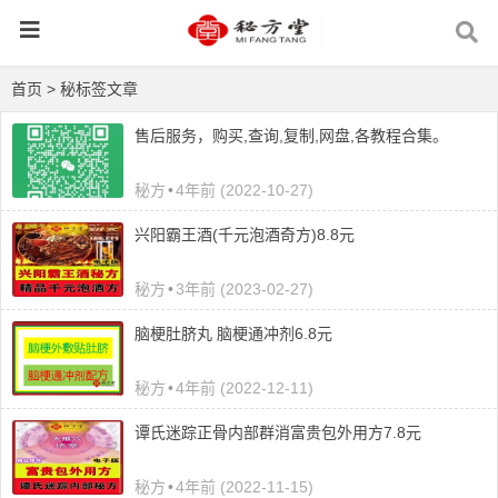
首页
> 秘标签文章
售后服务，购买,查询,复制,网盘,各教程合集。
秘方
•
4年前 (2022-10-27)
​兴阳霸王酒(千元泡酒奇方)8.8元
秘方
•
3年前 (2023-02-27)
脑梗肚脐丸 脑梗通冲剂6.8元
秘方
•
4年前 (2022-12-11)
谭氏迷踪正骨内部群消富贵包外用方7.8元
秘方
•
4年前 (2022-11-15)