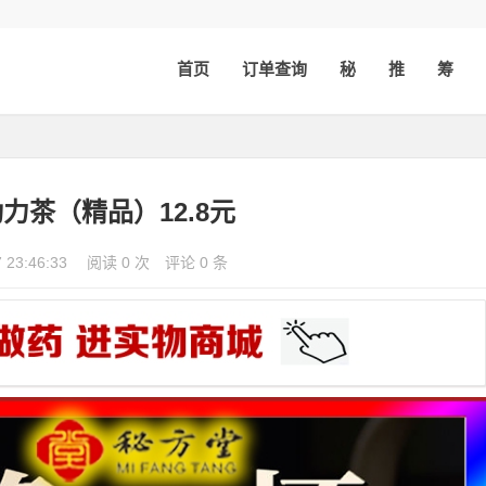
首页
订单查询
秘
推
筹
力茶（精品）12.8元
7 23:46:33
阅读 0 次
评论 0 条