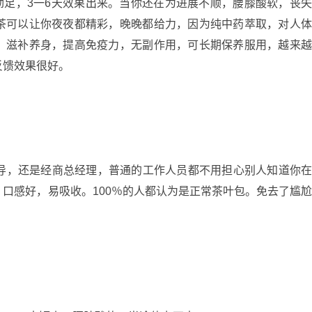
，3一6天效果出来。当你还在为进展不顺，腰膝酸软，丧
茶可以让你夜夜都精彩，晚晚都给力，因为纯中药萃取，对人
，滋补养身，提高免疫力，无副作用，可长期保养服用，越来
反馈效果很好。
，还是经商总经理，普通的工作人员都不用担心别人知道你
口感好，易吸收。100％的人都认为是正常茶叶包。免去了尴