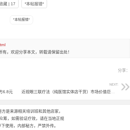
收藏 | 17
*本帖报错*
tml
所有，欢迎分享本文，转载请保留出处！
分享
NEXT:
6.8元
近视眼三联疗法（纯医馆实体店干货）市场价值巨大16.8元
秘方是来源相关培训班和其他店家，
众筹，如需验证疗效，请在当地正规
导下使用，内部秘方，严禁外传。