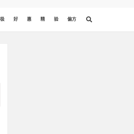
极
好
惠
精
验
偏方