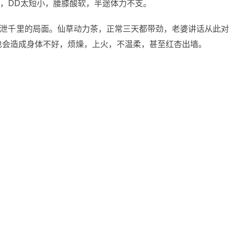
，DD太短小，腰膝酸软，半途体力不支。
泄千里的局面。仙草动力茶，正常三天都带劲，老婆讲话从此
也会造成身体不好，烦燥，上火，不温柔，甚至红杏出墙。