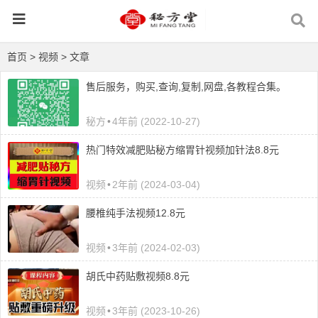
首页
>
视频
> 文章
售后服务，购买,查询,复制,网盘,各教程合集。
秘方
•
4年前 (2022-10-27)
热门特效减肥贴秘方缩胃针视频加针法8.8元
视频
•
2年前 (2024-03-04)
腰椎纯手法视频12.8元
视频
•
3年前 (2024-02-03)
胡氏中药贴敷视频8.8元
视频
•
3年前 (2023-10-26)