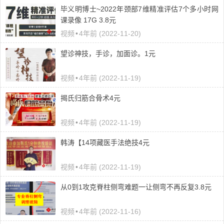
毕义明博士~2022年颈部7维精准评估7个多小时网
课录像 17G 3.8元
视频
•
4年前 (2022-11-20)
望诊神技，手诊，加面诊。1元
视频
•
4年前 (2022-11-19)
揭氏归筋合骨术4元
视频
•
4年前 (2022-11-19)
韩涛【14项藏医手法绝技4元
视频
•
4年前 (2022-11-19)
从0到1攻克脊柱侧弯难题一让侧弯不再反复3.8元
视频
•
4年前 (2022-11-16)