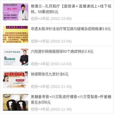
​鲍春兰--孔窍取疔【面授课＋直播课线上+线下视
频，58集视频5元
视频
•
4年前 (2022-12-06)
非遗太极冲针法治疗常见病与疑难杂症网络课3.8元
视频
•
4年前 (2022-12-04)
六阳道针网络面授班82个病症特价2.8元
视频
•
4年前 (2022-12-02)
徐熠筱徐氏九宫针法6元
视频
•
4年前 (2022-11-30)
黑糖姜枣膏+川贝陈皮柠檬膏+川贝雪梨膏+怀姜糖
膏无水印8元
视频
•
4年前 (2022-11-30)