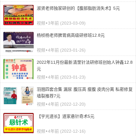
​淑贤老师独家研创的【腹部脂肪消失术】5元
视频
•
3年前 (2023-03-09)
杨桢杨老师脾胃病高级研修班12.8元
视频
•
4年前 (2023-01-26)
2022年11月份最新清罡针法研修班创始人钟鑫12.8
元
视频
•
4年前 (2023-01-23)
羽翘四套合集 漏尿 腹压高 瘦腹 皮肉分离 私密修复
墙裂推荐7元
视频
•
4年前 (2022-12-20)
【宇光道长】道家悬针奇术5元
视频
•
4年前 (2022-12-16)