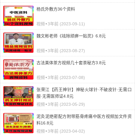
杨氏外敷方36个资料
视频
•
3年前 (2023-09-11)
魏文彬老师《祛除顽痹一贴灵》6.8元
视频
•
3年前 (2023-08-27)
古法美体茶方视频几十套茶秘方3.8元
视频
•
3年前 (2023-07-08)
张荣江【药王神针】神秘火球针·不破皮针·无需口
服·无需医师证4.8元
视频
•
3年前 (2023-05-29)
泥灸泥绝密配方附带筋骨疼痛中医方视频加文件资
料16.8元
视频
•
3年前 (2023-04-02)