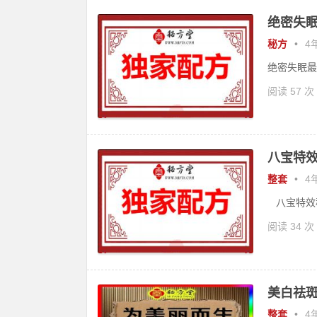
绝密失眠
秘方
•
4年
绝密失眠最
阅读 57 次
八宝特效
整套
•
4年
八宝特效秘
阅读 34 次
美白祛斑
整套
•
4年