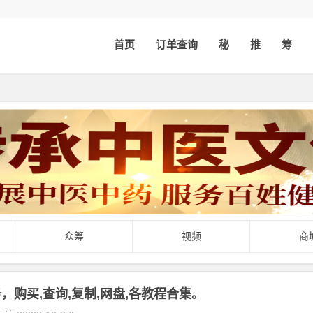
首页
订单查询
秘
推
筹
众筹
视频
商
，购买,查询,复制,网盘,各教程合集。