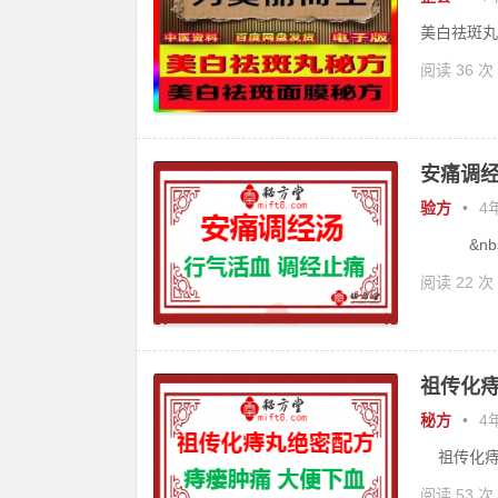
美白祛斑丸
阅读 36 次
安痛调经
验方
•
4年
&nbs.
阅读 22 次
祖传化痔
秘方
•
4年
祖传化痔
阅读 53 次