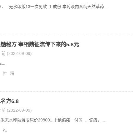
米， 无水印版13一次见效 1.成份:本药液内含纯天然草药...
糖秘方 宰相魏征流传下来的5.8元
前 (2022-09-09)
..
推
精
名方6.8
前 (2022-09-09)
米无水印破解版原价298001.十绝偏瘫一付愈 ：偏瘫，...
推