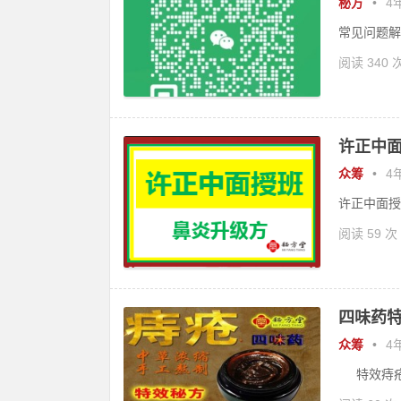
秘方
•
4年
常见问题解
阅读 340 
许正中面
众筹
•
4年
许正中面授班
阅读 59 次
四味药特
众筹
•
4年
特效痔疮膏