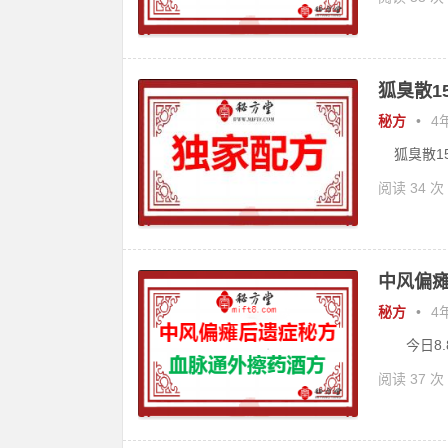
狐臭散1
秘方
•
4年
狐臭散15
阅读 34 次
中风偏瘫
秘方
•
4年
今日8.8元
阅读 37 次