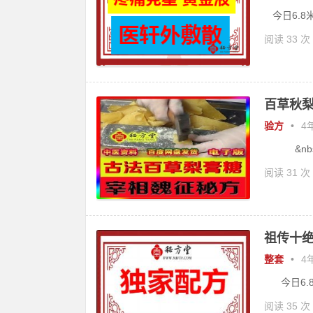
今日6.8
阅读 33 次
百草秋梨
验方
•
4年
&nbs.
阅读 31 次
祖传十绝
整套
•
4年
今日6.8
阅读 35 次