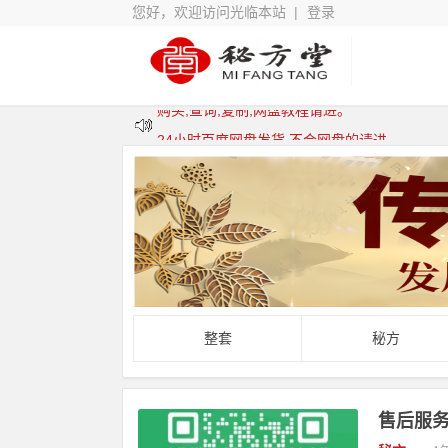
您好，欢迎访问光临本站 |
登录
24小时百度网盘发货,不会网盘的请进
APP跟 浏览器 支付请用支付宝支付。
本站资料为何这么便宜,是不是假的.
购买,查询,复制,网盘教程请进。
整套
秘方
售后服务