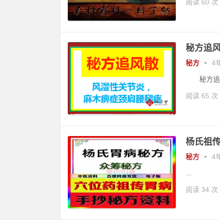
阅读 60 次
秘方追风
秘方
•
4年
秘方追风散
阅读 65 次
杨氏祖传
秘方
•
4年
...
阅读 34 次