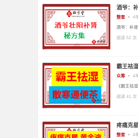
酒爷：补
整套
•
4年
酒爷：补肾
阅读 52 次
霸王祛湿
众筹
•
4年
《霸王祛湿
阅读 41 次
疼痛克星
整套
•
4年