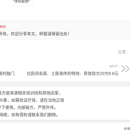
tml
所有，欢迎分享本文，转载请保留出处！
分享
NEXT:
42个独门药方是各大老药字号多年临床使用的独门方6.8元
位民间名医、土医祖传的特效、奇效验方20方8.8元
秘方是来源相关培训班和其他店家，
众筹，如需验证疗效，请在当地正规
导下使用，内部秘方，严禁外传。
网络，如有侵权请联系我们删除。
关