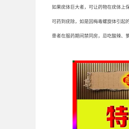
如果疣体巨大者，可让药物在疣体上保
可药到疣除，如是因梅毒螺旋体引起
患者在服药期间禁同房，忌吃酸辣、