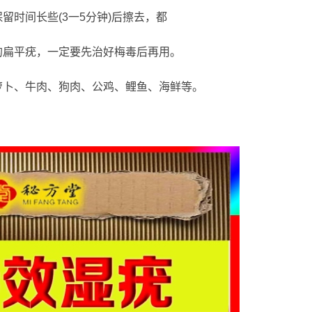
留时间长些(3一5分钟)后擦去，都
的扁平疣，一定要先治好梅毒后再用。
萝卜、牛肉、狗肉、公鸡、鲤鱼、海鲜等。