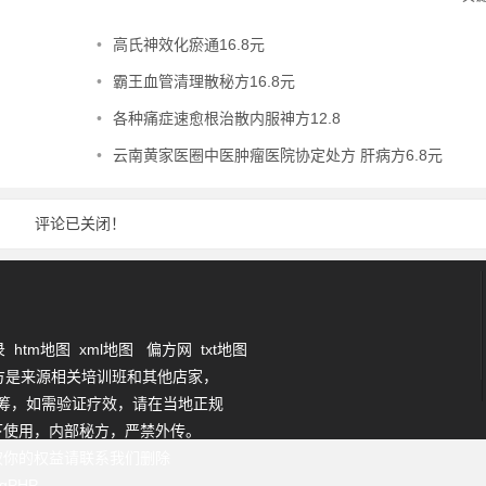
•
高氏神效化瘀通16.8元
•
霸王血管清理散秘方16.8元
•
各种痛症速愈根治散内服神方12.8
•
云南黄家医圈中医肿瘤医院协定处方 肝病方6.8元
评论已关闭！
录
htm地图
xml地图
偏方网
txt地图
方是来源相关培训班和其他店家，
筹，如需验证疗效，请在当地正规
下使用，内部秘方，严禁外传。
权你的权益请联系我们删除
ogPHP