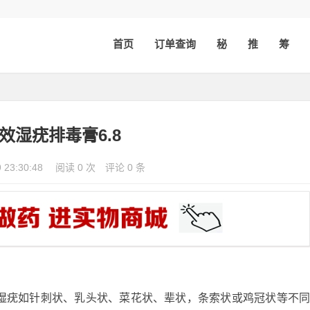
首页
订单查询
秘
推
筹
特效湿疣排毒膏6.8
9 23:30:48
阅读 0 次
评论 0 条
锐湿疣如针刺状、乳头状、菜花状、辈状，条索状或鸡冠状等不