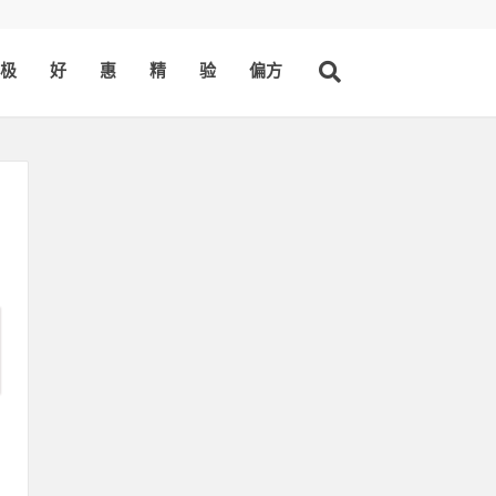
极
好
惠
精
验
偏方
同