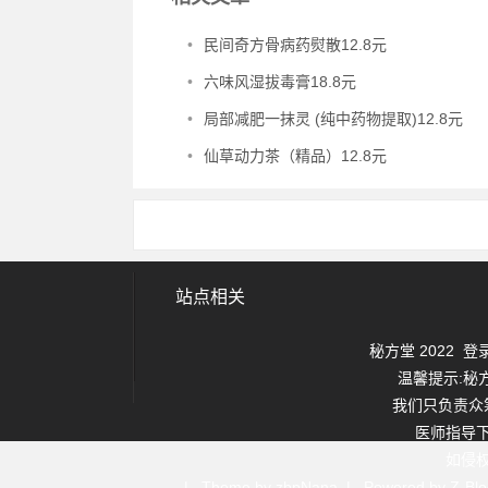
•
民间奇方骨病药熨散12.8元
•
六味风湿拔毒膏18.8元
•
局部减肥一抹灵 (纯中药物提取)12.8元
•
仙草动力茶（精品）12.8元
站点相关
秘方堂 2022
登
温馨提示:秘
我们只负责众
医师指导
如侵
| Theme by zbpNana | Powered by Z-Bl