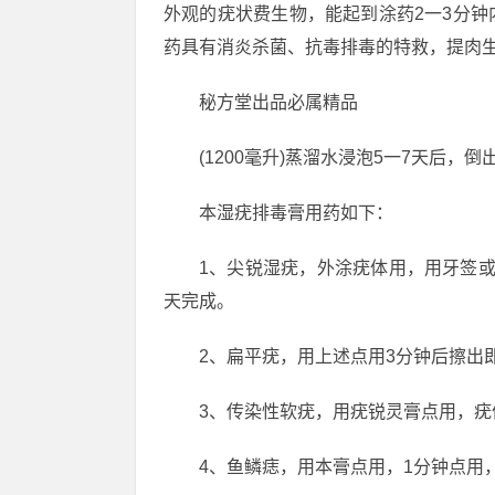
外观的疣状费生物，能起到涂药2一3分
药具有消炎杀菌、抗毒排毒的特救，提肉
秘方堂出品必属精品
(1200毫升)蒸溜水浸泡5一7天后
本湿疣排毒膏用药如下：
1、尖锐湿疣，外涂疣体用，用牙签
天完成。
2、扁平疣，用上述点用3分钟后擦出
3、传染性软疣，用疣锐灵膏点用，疣
4、鱼鳞痣，用本膏点用，1分钟点用