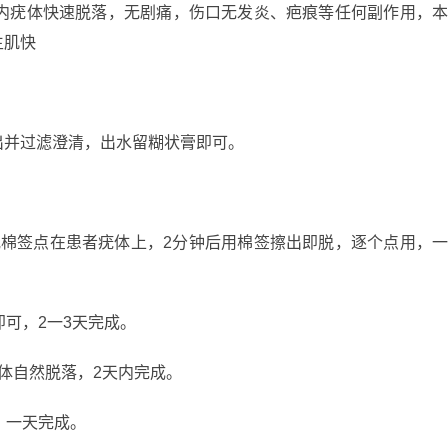
钟内疣体快速脱落，无剧痛，伤口无发炎、疤痕等任何副作用，
生肌快
，倒出并过滤澄清，出水留糊状膏即可。
或棉签点在患者疣体上，2分钟后用棉签擦出即脱，逐个点用，
即可，2一3天完成。
体自然脱落，2天内完成。
，一天完成。