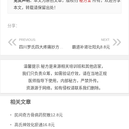
免责声明：
本文为原创文章，版权归
秘方堂
所有，欢迎分享
本文，转载请保留出处！
分享：
PREVIOUS:
NEXT:
四川罗氏四大疼痛妙方6.8
霸道补肾壮阳丸8.8元
温馨提示:秘方是来源相关培训班和其他店家，
我们只负责众筹，如需验证疗效，请在当地正规
医师指导下使用，内部秘方，严禁外传。
资源源于网络，如有侵权请联系我们删除。
相关文章
•
民间奇方骨病药熨散12.8元
•
高氏神效化瘀通16.8元