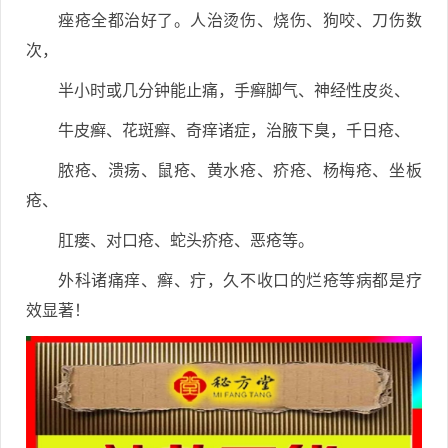
痤疮全都治好了。人治烫伤、烧伤、狗咬、刀伤数
次，
半小时或几分钟能止痛，手癣脚气、神经性皮炎、
牛皮癣、花斑癣、奇痒诸症，治腋下臭，千日疮、
脓疮、溃疡、鼠疮、黄水疮、疥疮、杨梅疮、坐板
疮、
肛瘘、对口疮、蛇头疥疮、恶疮等。
外科诸痛痒、癣、疔，久不收口的烂疮等病都是疗
效显著！