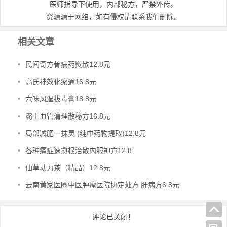
医师指导下使用，内部秘方，严禁外传。
资源源于网络，如有侵权请联系我们删除。
相关文章
•
民间奇方骨病药熨散12.8元
•
高氏神效化瘀通16.8元
•
六味风湿拔毒膏18.8元
•
霸王血管清理散秘方16.8元
•
局部减肥一抹灵 (纯中药物提取)12.8元
•
各种痛症速愈根治散内服神方12.8
•
仙草动力茶（精品）12.8元
•
云南黄家医圈中医肿瘤医院协定处方 肝病方6.8元
评论已关闭！