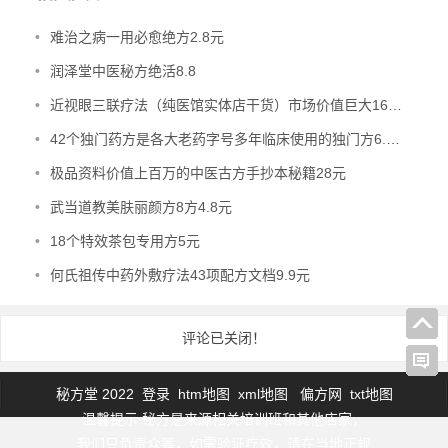
•
难治之病一用必愈绝方2.8元
•
润泽堂中医秘方绝活8.8
•
近视眼三联疗法（纯医馆实体店干货）市场价值巨大16.8元
•
42个独门药方是各大老药字号多年临床使用的独门方6.8元
•
极品资料价值上百万的中医古方手抄本秘籍28元
•
武当道教美肤丽颜方8方4.8元
•
18个特效茶包专用方5元
•
何氏祖传中药外敷疗法43项配方文档9.9元
评论已关闭！
秘方堂 2022
登录
htm地图
xml地图
偏方网
txt地图
温馨提示:秘方是来源相关培训班和其他店家，
我们只负责众筹，如需验证疗效，请在当地正规