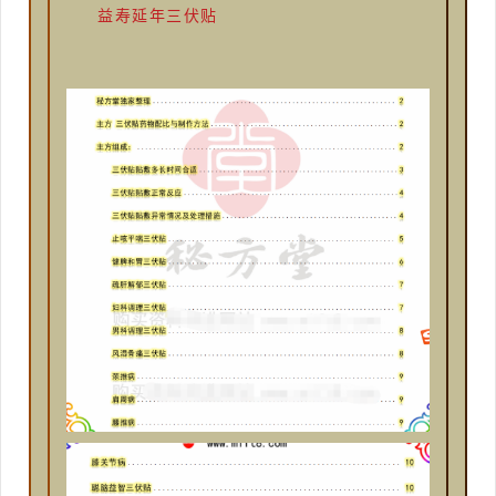
益寿延年三伏贴