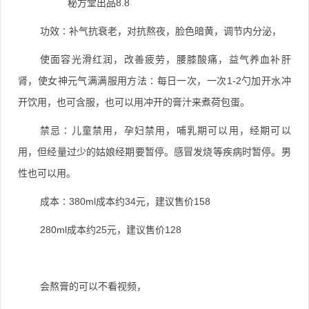
8.8
秘方堂出品
功效
∶补气抗衰老，对抗熬夜，脸色暗黄，调节内分泌，
使面容光滑红润，改善疲劳，腰膝酸痛，益气养血补肝
1-2
肾，使女神元气满满服用方法
∶每日一次，一次
勺加开水冲
开饮用，也可含服，也可以用冲开的膏汁来煮荷包蛋。
禁忌
∶儿童禁用，孕妇禁用，哺乳期可以用，经期可以
用，但经量过少的姑娘经期要暂停。感冒发烧等疾病时暂停。男
性也可以用。
380ml
34
158
成本
∶
成本约
元，建议售价
280ml
25
128
成本约
元，建议售价
会熬膏的可以不看视频，