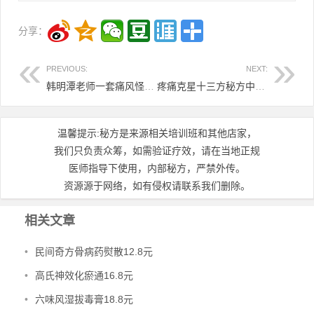
分享：
PREVIOUS:
NEXT:
韩明潭老师一套痛风怪方痛风两套12.8元
疼痛克星十三方秘方中医资料痛特效疗法中医资料8.8元
温馨提示:秘方是来源相关培训班和其他店家，
我们只负责众筹，如需验证疗效，请在当地正规
医师指导下使用，内部秘方，严禁外传。
资源源于网络，如有侵权请联系我们删除。
相关文章
•
民间奇方骨病药熨散12.8元
•
高氏神效化瘀通16.8元
•
六味风湿拔毒膏18.8元