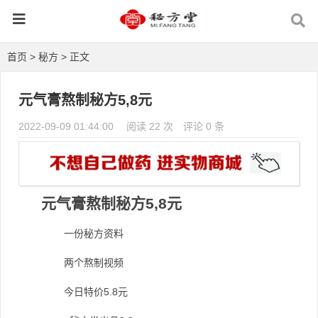
首页
>
秘方
> 正文
元气膏熬制秘方5,8元
2022-09-09 01:44:00
阅读 22 次
评论 0 条
元气膏熬制秘方
5,8
元
一份秘方资料
两个熬制视频
5.8
今日特价
元