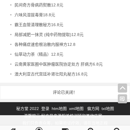
•
民间奇方骨病药熨散12.8元
•
六味风湿拔毒膏18.8元
•
霸王血管清理散秘方16.8元
•
局部减肥一抹灵 (纯中药物提取)12.8元
•
各种痛症速愈根治散内服神方12.8
•
仙草动力茶（精品）12.8元
•
云南黄家医圈中医肿瘤医院协定处方 肝病方6.8元
•
澳大利亚古代宫廷补肾壮阳丸秘方16.8元
评论已关闭！
秘方堂 2022
登录
htm地图
xml地图
偏方网
txt地图
温馨提示:秘方是来源相关培训班和其他店家，
我们只负责众筹，如需验证疗效，请在当地正规