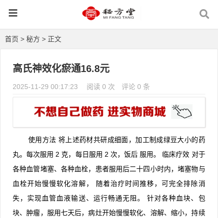
首页
>
秘方
> 正文
高氏神效化瘀通16.8元
2025-11-29 00:17:23
阅读 0 次
评论 0 条
使用方法
将上述药材共研成细面，加工制成绿豆大小的药
丸。每次服用
2
克，每日服用
2
次，饭后
服用。
临床疗效
对于
各种血管堵塞、各种血栓，患者服用后二十四小时内，堵塞物与
血栓开始慢慢软化溶解，
随着治疗时间推移，可完全排除消
失，实现血管血液输送、运行畅通无阻。
针对各种血块、包
块、肿瘤，服用七天后，病灶开始慢慢软化、溶解、缩小，持续