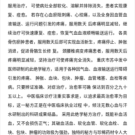
服用治疗，
可使病灶全部软化、溶解并排除消失，患者实现康
复、痊愈。
若存在心血瘀阻刺痛、心绞痛，以及全身因血管血
液输送、运行问题引发的疼痛，服用数天
后疼痛明显减轻，继
续治疗可快速康复、痊愈，恢复气血血液顺畅输送运行。
各类
骨伤瘀肿患者，服用数天后即可实现血活新生，疼痛停止、肿胀
消退，促进骨骼生长修
复。
颈腰椎病变疼痛患者，服用数天后
疼痛明显减轻，坚持治疗可使疼痛完全消失。
重庆市苏中发中
医师研制的此绝学秘方，适用于各种因气血、血液输送运行障碍
引发的疼痛、
肿胀、血块、包块、肿瘤、血管堵塞、血栓等疾
病。只要辨证准确、对症治疗，治愈率可确
保达到百分之九十
五以上。
中医临床诊疗注重实事求是，以追求最高治愈率为目
标，这一秘方正是在中医临床执业过程
中，倾注无数心血与汗
水研制出的科研成果结晶。
采用此绝学秘方治疗，既能补血活
血，又不会损伤正气；其破血活血、软化血管、软化血栓、
血
块、包块、肿瘤的功效极为强劲，独特的秘方与珍稀药材令人大