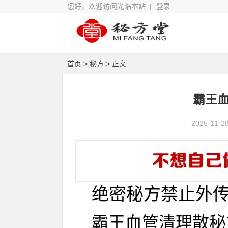
您好，欢迎访问光临本站 |
登录
首页
>
秘方
> 正文
霸王血
2025-11-2
绝
密
秘方禁
止
外传
霸王血管清理散秘