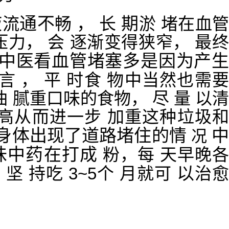
液
通
不
，
期
流
畅
长
淤
堵
在
血
压力，
会
逐渐变得狭
窄
，
最
中医看
血
管
堵
塞多
是
因为
产
言
， 平 时食
物中当然也需
油
腻
重
口味的
食
物
，
尽
量
以
高
从而进一步
加重这种垃圾
身
体
出
现
了
道路堵住
的
情
况
味
中
药
在打
成
粉
，每 天
早
晚
以
克
坚
持
吃
3~5
个
月
就
可
治