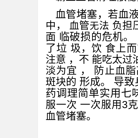
血
堵
，
血
管
塞
若
中
，
管
负担
血
法
无
临破
损的危
机
。
面
了
垃
圾
，
饮
食上而
注
意
，
不 能
吃太过
淡为
宜
， 防止血脂
的
形
成
。
导
致
斑块
药调
理
简
单实
用七
服
一
次
一
次
服
用
3
。
血管堵
塞