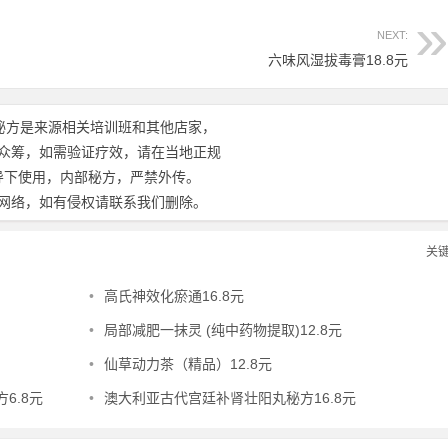
NEXT:
六味风湿拔毒膏18.8元
秘方是来源相关培训班和其他店家，
众筹，如需验证疗效，请在当地正规
导下使用，内部秘方，严禁外传。
网络，如有侵权请联系我们删除。
关
•
高氏神效化瘀通16.8元
•
局部减肥一抹灵 (纯中药物提取)12.8元
•
仙草动力茶（精品）12.8元
6.8元
•
澳大利亚古代宫廷补肾壮阳丸秘方16.8元