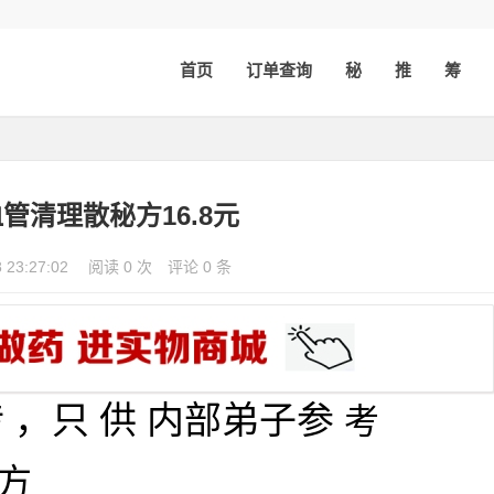
首页
订单查询
秘
推
筹
管清理散秘方16.8元
8 23:27:02
阅读 0 次
评论 0 条
 ，
只
供 内
部
弟
子
参
考
方