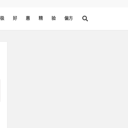
极
好
惠
精
验
偏方