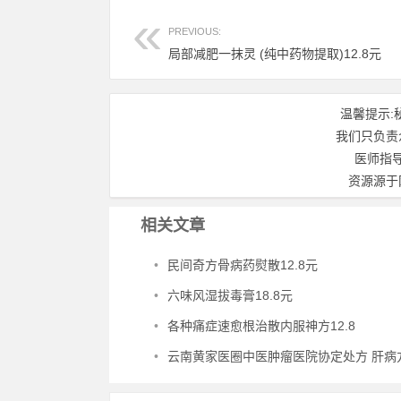
PREVIOUS:
局部减肥一抹灵 (纯中药物提取)12.8元
温馨提示:
我们只负责
医师指
资源源于
相关文章
•
民间奇方骨病药熨散12.8元
•
六味风湿拔毒膏18.8元
•
各种痛症速愈根治散内服神方12.8
•
云南黄家医圈中医肿瘤医院协定处方 肝病方