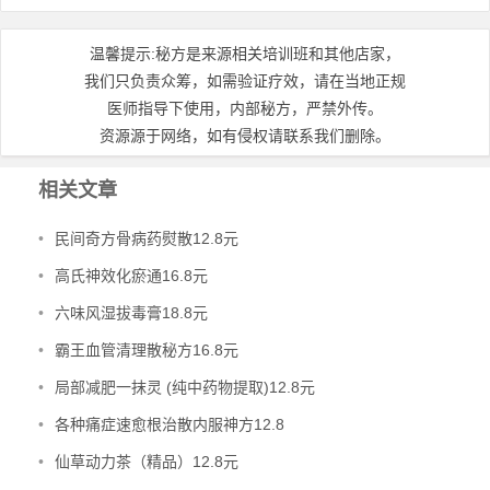
温馨提示:秘方是来源相关培训班和其他店家，
我们只负责众筹，如需验证疗效，请在当地正规
医师指导下使用，内部秘方，严禁外传。
资源源于网络，如有侵权请联系我们删除。
相关文章
•
民间奇方骨病药熨散12.8元
•
高氏神效化瘀通16.8元
•
六味风湿拔毒膏18.8元
•
霸王血管清理散秘方16.8元
•
局部减肥一抹灵 (纯中药物提取)12.8元
•
各种痛症速愈根治散内服神方12.8
•
仙草动力茶（精品）12.8元