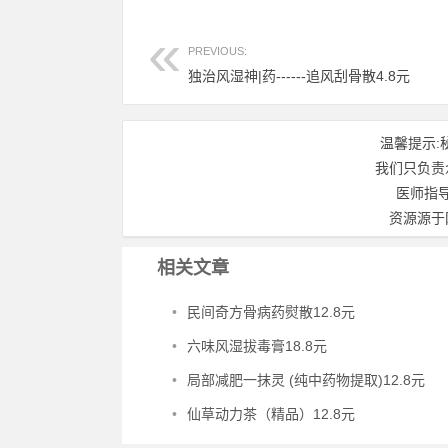
PREVIOUS:
独治风湿神|药------追风刮骨散4.8元
温馨提示:
我们只负责
医师指
资源源于
相关文章
•
民间奇方骨病药熨散12.8元
•
六味风湿拔毒膏18.8元
•
局部减肥一抹灵 (纯中药物提取)12.8元
•
仙草动力茶（精品）12.8元