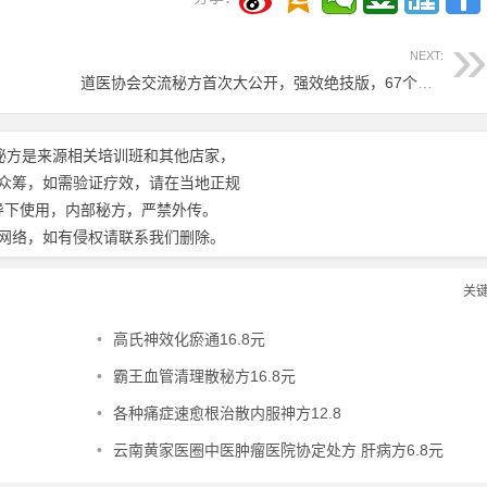
NEXT:
道医协会交流秘方首次大公开，强效绝技版，67个秘方电子版9.8元
秘方是来源相关培训班和其他店家，
众筹，如需验证疗效，请在当地正规
导下使用，内部秘方，严禁外传。
网络，如有侵权请联系我们删除。
关
•
高氏神效化瘀通16.8元
•
霸王血管清理散秘方16.8元
•
各种痛症速愈根治散内服神方12.8
•
云南黄家医圈中医肿瘤医院协定处方 肝病方6.8元