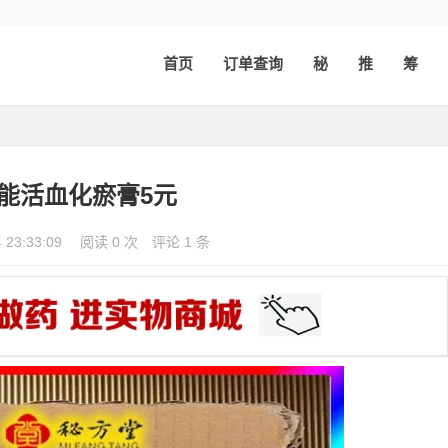
首页
订单查询
秘
推
筹
万能活血化瘀膏5元
4 23:33:09
阅读 0 次
评论 1 条