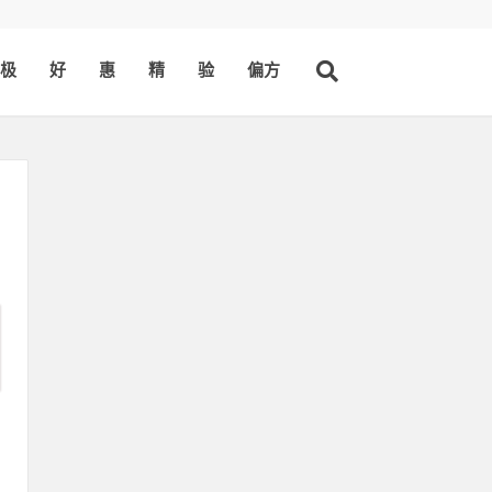
极
好
惠
精
验
偏方