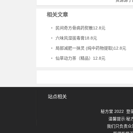
资源源于
相关文章
•
民间奇方骨病药熨散12.8元
•
六味风湿拔毒膏18.8元
•
局部减肥一抹灵 (纯中药物提取)12.8元
•
仙草动力茶（精品）12.8元
站点相关
秘方堂 2022
登
温馨提示:秘
我们只负责众