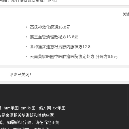
网络，如有侵权请联系我们删除。
关
•
高氏神效化瘀通16.8元
•
霸王血管清理散秘方16.8元
•
各种痛症速愈根治散内服神方12.8
•
云南黄家医圈中医肿瘤医院协定处方 肝病方6.8元
评论已关闭！
录
htm地图
xml地图
偏方网
txt地图
方是来源相关培训班和其他店家，
筹，如需验证疗效，请在当地正规