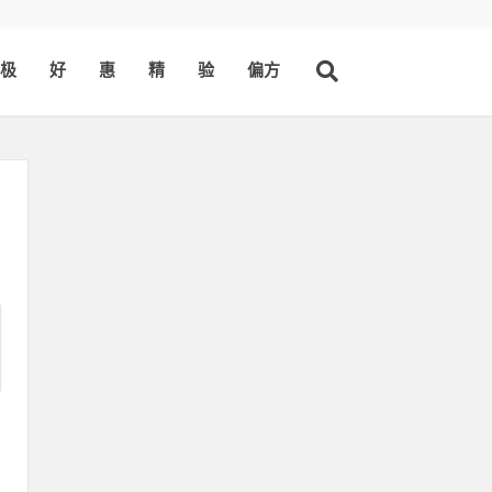
极
好
惠
精
验
偏方