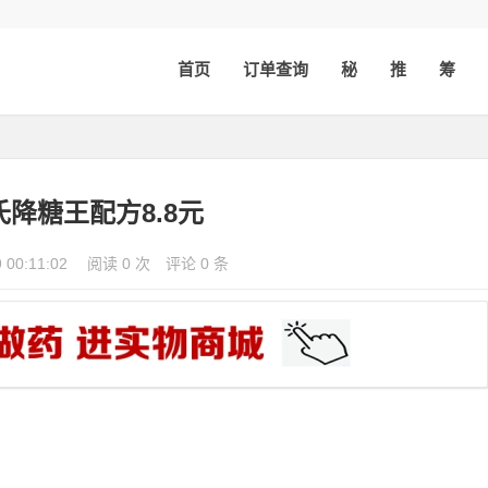
首页
订单查询
秘
推
筹
氏降糖王配方8.8元
9 00:11:02
阅读 0 次
评论 0 条