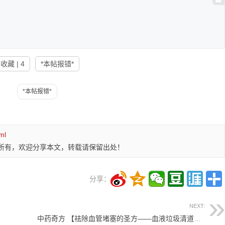
收藏 | 4
*本帖报错*
ml
所有，欢迎分享本文，转载请保留出处！
分享：
NEXT:
中药奇方 【祛除血管堵塞的圣方——血液垃圾清道夫】8.8元