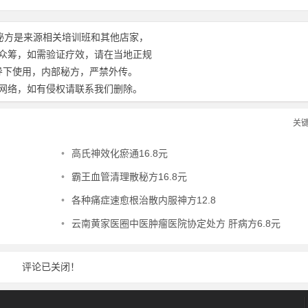
秘方是来源相关培训班和其他店家，
众筹，如需验证疗效，请在当地正规
导下使用，内部秘方，严禁外传。
网络，如有侵权请联系我们删除。
关
•
高氏神效化瘀通16.8元
•
霸王血管清理散秘方16.8元
•
各种痛症速愈根治散内服神方12.8
•
云南黄家医圈中医肿瘤医院协定处方 肝病方6.8元
评论已关闭！