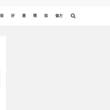
极
好
惠
精
验
偏方