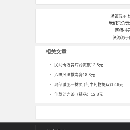
温馨提示:
我们只负责
医师指
资源源于
相关文章
•
民间奇方骨病药熨散12.8元
•
六味风湿拔毒膏18.8元
•
局部减肥一抹灵 (纯中药物提取)12.8元
•
仙草动力茶（精品）12.8元