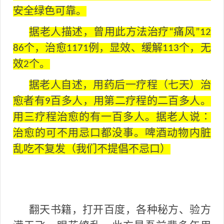
安全绿色可靠。
据老人描述，曾用此方法治疗
痛风
“
”12
个，治愈
例，显效、缓解
个，无
86
1171
113
效
个。
2
据老人自述，用药后一疗程（七天）治
愈者有
百多人，用第二疗程的二百多人。
9
用三疗程治愈的有一百多人。据老人说
∶
治愈的可不用忌口都没事。啤酒动物内脏
乱吃不复发（我们不提倡不忌口）
翻天书籍，打开百度，各种秘方、验方