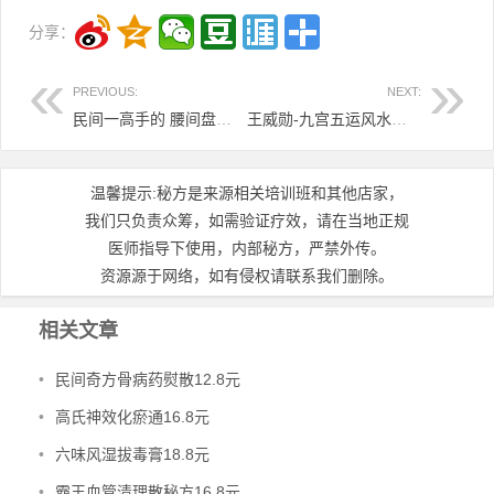
分享：
PREVIOUS:
NEXT:
民间一高手的 腰间盘突出症外敷药方6.8元
王威勋-九宫五运风水美雕精品推广班.3.8元
温馨提示:秘方是来源相关培训班和其他店家，
我们只负责众筹，如需验证疗效，请在当地正规
医师指导下使用，内部秘方，严禁外传。
资源源于网络，如有侵权请联系我们删除。
相关文章
•
民间奇方骨病药熨散12.8元
•
高氏神效化瘀通16.8元
•
六味风湿拔毒膏18.8元
•
霸王血管清理散秘方16.8元