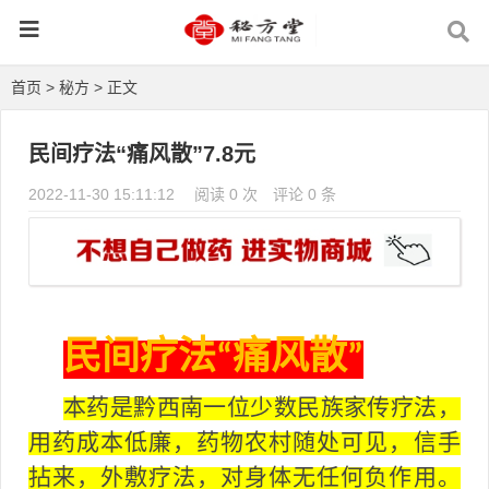
首页
>
秘方
> 正文
民间疗法“痛风散”7.8元
2022-11-30 15:11:12
阅读 0 次
评论 0 条
民间疗法
痛风散
“
”
本药是黔西南一位少数民族家传疗法，
用药成本低廉，药物农村随处可见，信手
拈来，外敷疗法，对身体无任何负作用。