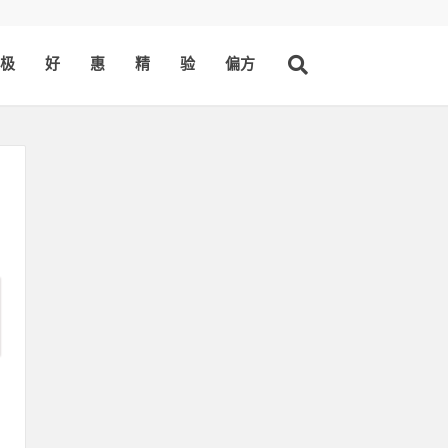
极
好
惠
精
验
偏方