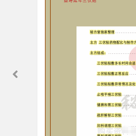
益寿延年三伏贴