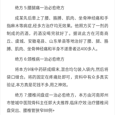
绝方 5:腰腿痛一治必愈绝方
成某先后患上了腰、胳膊、肌肉、坐骨神经痛和手
指麻木等病症,经多方治疗均无效果。他照方买了一剂药
制成的药酒，药酒没喝完就好了。据说此方在河南商
丘、虞城、安徽亳县、山东单县等地治好了腰、腿、胳
膊、肌肉、坐骨神经痛和半身不遂患者达400多人。
绝方 6:颈椎病一治必愈绝方
将本方9味中药研成细末,混合均匀装入袋内,然后将
袋口缝合。将药固定在疼痛处即可，资料中有众多真实
验证,本方真是花钱不多,用之神效。
绝方 7:腰椎间盘症一治必愈绝方，本方由河南郑州
市管城中医院骨科主任郭大夫推荐,临床疗效:治疗腰椎间
盘突出、腰椎管狭窄88例+