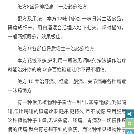
绝方8坐骨神经痛—一治必愈绝方
配方及用法，本方12味中药加一味日常生活食品，
研磨成细末，用白酒混合后埋入地下七天，喝时摇匀，
一般两瓶既愈，效果极佳。
绝方 9:各部位骨质增生一治必愈绝方
本方花钱不多,只利用一瓶常见调味剂按法操作治疗
就能治好你的病,众多百姓验证让你不得不相信。
绝方 10:专治牙痛、经痛、腹痛、关节痛等各种痛症
一味药绝方
有一种常见植物种子富含一种“卡塞嗪”物质,类似吗
啡,但比吗啡的镇痛效果更好,更持久,且不成瘾,只用服用
这种植物种子少量,无论头痛、经痛、胃痛及一切慢性疾
病的疼痛,就会有意想不到的收获。而这种常见植物种子