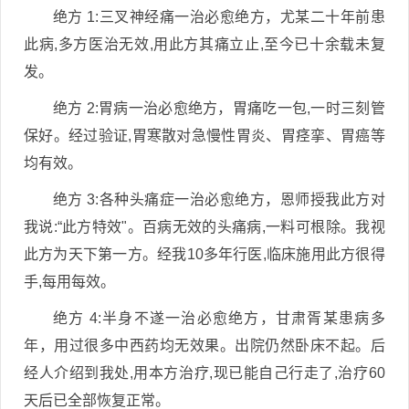
绝方 1:三叉神经痛一治必愈绝方，尤某二十年前患
此病,多方医治无效,用此方其痛立止,至今已十余载未复
发。
绝方 2:胃病一治必愈绝方，胃痛吃一包,一时三刻管
保好。经过验证,胃寒散对急慢性胃炎、胃痉挛、胃癌等
均有效。
绝方 3:各种头痛症一治必愈绝方，恩师授我此方对
我说:“此方特效"。百病无效的头痛病,一料可根除。我视
此方为天下第一方。经我10多年行医,临床施用此方很得
手,每用每效。
绝方 4:半身不遂一治必愈绝方，甘肃胥某患病多
年，用过很多中西药均无效果。出院仍然卧床不起。后
经人介绍到我处,用本方治疗,现已能自己行走了,治疗60
天后已全部恢复正常。