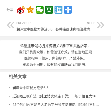
分享：
PREVIOUS:
NEXT:
润泽堂中医秘方绝活8.8
各种痛症速愈根治散内服神方12.8
温馨提示:秘方是来源相关培训班和其他店家，
我们只负责众筹，如需验证疗效，请在当地正规
医师指导下使用，内部秘方，严禁外传。
资源源于网络，如有侵权请联系我们删除。
相关文章
•
润泽堂中医秘方绝活8.8
•
近视眼三联疗法（纯医馆实体店干货）市场价值巨大16.8元
•
42个独门药方是各大老药字号多年临床使用的独门方6.8元