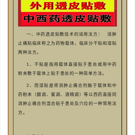
一、中药透皮贴敷技术的适用法方： 消肿
止痛贴临床称之为药物载体，临床分干贴和湿贴
两种法方。
1、干贴是指用载体直接贴于患处或用中药
粉末敷于载体上贴于患处的一种简单方法。
2、而湿贴是将消肿止痛合剂融于载体和中
药粉末（醋调、蜜调、酒精调）等以西药直接同
消肿止痛合剂混合贴于患处及穴位的一种常用法
方。