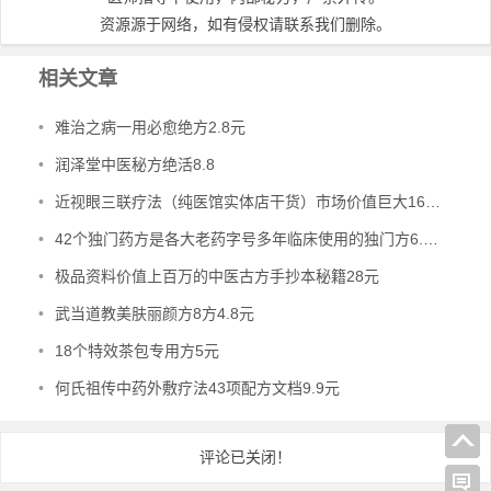
资源源于网络，如有侵权请联系我们删除。
相关文章
•
难治之病一用必愈绝方2.8元
•
润泽堂中医秘方绝活8.8
•
近视眼三联疗法（纯医馆实体店干货）市场价值巨大16.8元
•
42个独门药方是各大老药字号多年临床使用的独门方6.8元
•
极品资料价值上百万的中医古方手抄本秘籍28元
•
武当道教美肤丽颜方8方4.8元
•
18个特效茶包专用方5元
•
何氏祖传中药外敷疗法43项配方文档9.9元
评论已关闭！