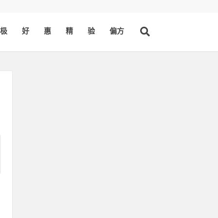
极
好
惠
精
验
偏方
体