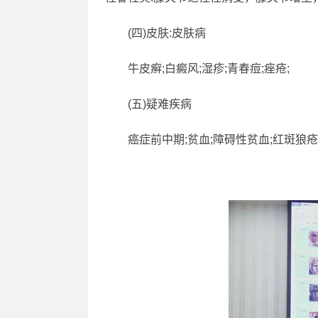
(四)皮肤:皮肤病
牛皮癣;白癜风;湿疹;青春痘;痤疮;
(五)疑难疾病
癌症前中期;贫血;障碍性贫血;红斑狼疮