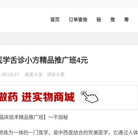
首页
订单查询
秘
推
筹
医学舌诊小方精品推广班4元
6 20:18:27
阅读 0 次
评论 0 条
方临床技术精品推广班】～不加秘
和修炼为一体的一门医学，是中西医结合的完美医学，它通过人