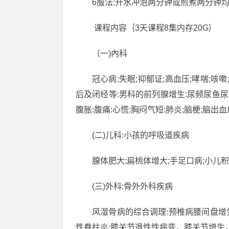
6服法:开水冲泡两分钟或煎煮两分钟
课程内容｛3天课程8集内存20G｝
（一)內科
冠心病;失眠;抑郁证;高血压;哮喘;咳
后及闭经等:男科的前列腺增生:尿频尿鱼尿等待
腹胀:腹痛:心慌:胸闷气短:肺炎;脑梗;脑出血
(二)儿科:小孩的呼吸道疾病
腺体肥大;扁桃体增大;手足口病;小儿积
(三)外科:骨外外科疾病
风湿骨病的综合调理:预椎病腰间盘增
性眷柱炎:膝关节退性性病变，膝关节增生