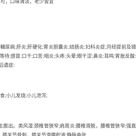
均可，口味清淡，老少皆宜
嗽;糖尿病;肝炎;肝硬化;胃炎胆囊炎;结肠炎;妇科炎症;月经提前及
;感冒;口干;口苦;咽炎;头疼;头晕;眼干涩;鼻炎:耳鸣:胃胀反酸
后遗症:
食;小儿发烧;小儿泄泻;
生膨出。类风湿:颈椎管狭窄;肩周炎:腰椎滑脱，腰椎管狭窄;强
，膝关节骨刺，膝关节滑膜积液;静脉曲张