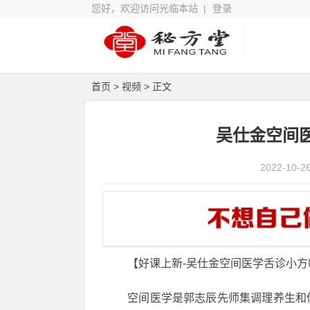
您好，欢迎访问光临本站 |
登录
首页
>
视频
> 正文
吴仕金空间
2022-10-2
【好课上新-吴仕金空间医学舌诊小
️ 空间医学是郭志辰先师集调理养生