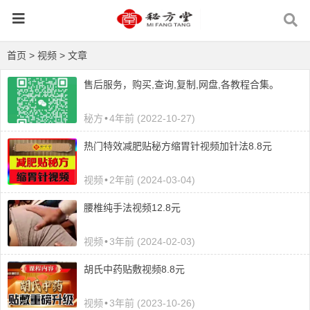
首页
>
视频
> 文章
售后服务，购买,查询,复制,网盘,各教程合集。
秘方
•
4年前 (2022-10-27)
热门特效减肥贴秘方缩胃针视频加针法8.8元
视频
•
2年前 (2024-03-04)
腰椎纯手法视频12.8元
视频
•
3年前 (2024-02-03)
胡氏中药贴敷视频8.8元
视频
•
3年前 (2023-10-26)