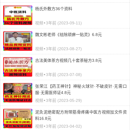
杨氏外敷方36个资料
视频
•
3年前 (2023-09-11)
魏文彬老师《祛除顽痹一贴灵》6.8元
视频
•
3年前 (2023-08-27)
古法美体茶方视频几十套茶秘方3.8元
视频
•
3年前 (2023-07-08)
张荣江【药王神针】神秘火球针·不破皮针·无需口
服·无需医师证4.8元
视频
•
3年前 (2023-05-29)
泥灸泥绝密配方附带筋骨疼痛中医方视频加文件资
料16.8元
视频
•
3年前 (2023-04-02)