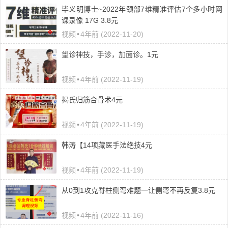
毕义明博士~2022年颈部7维精准评估7个多小时网
课录像 17G 3.8元
视频
•
4年前 (2022-11-20)
望诊神技，手诊，加面诊。1元
视频
•
4年前 (2022-11-19)
揭氏归筋合骨术4元
视频
•
4年前 (2022-11-19)
韩涛【14项藏医手法绝技4元
视频
•
4年前 (2022-11-19)
从0到1攻克脊柱侧弯难题一让侧弯不再反复3.8元
视频
•
4年前 (2022-11-16)