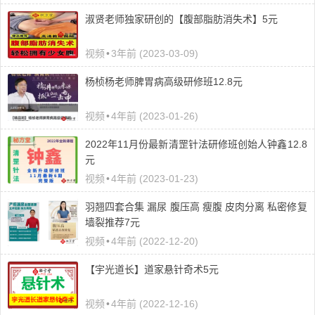
​淑贤老师独家研创的【腹部脂肪消失术】5元
视频
•
3年前 (2023-03-09)
杨桢杨老师脾胃病高级研修班12.8元
视频
•
4年前 (2023-01-26)
2022年11月份最新清罡针法研修班创始人钟鑫12.8
元
视频
•
4年前 (2023-01-23)
羽翘四套合集 漏尿 腹压高 瘦腹 皮肉分离 私密修复
墙裂推荐7元
视频
•
4年前 (2022-12-20)
【宇光道长】道家悬针奇术5元
视频
•
4年前 (2022-12-16)