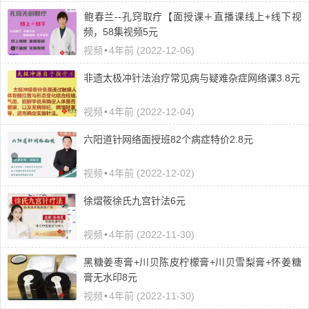
​鲍春兰--孔窍取疔【面授课＋直播课线上+线下视
频，58集视频5元
视频
•
4年前 (2022-12-06)
非遗太极冲针法治疗常见病与疑难杂症网络课3.8元
视频
•
4年前 (2022-12-04)
六阳道针网络面授班82个病症特价2.8元
视频
•
4年前 (2022-12-02)
徐熠筱徐氏九宫针法6元
视频
•
4年前 (2022-11-30)
黑糖姜枣膏+川贝陈皮柠檬膏+川贝雪梨膏+怀姜糖
膏无水印8元
视频
•
4年前 (2022-11-30)