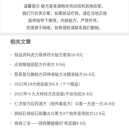
温馨提示:秘方是来源相关培训班和其他店家，
我们只负责众筹，如需验证疗效，请在当地正规
医师指导下使用，内部秘方，严禁外传。
资源源于网络，如有侵权请联系我们删除。
相关文章
•
极品资料虎力骨疼四大秘方套装16.8元
•
近视眼福音配方外用方 9.9元
•
筋骨复位散秘方四神液秘方冰醋液秘方16.8元
•
2022年19大绝技秘方6.8（个个精品）
•
2022年十九大特效方改良版(不信勿扰)6.8元
•
仁济堂万应药酒方（祖传看家方）众筹一方送一方16.8元
•
胆结石肾结石胆囊炎众筹方4个祖传家用验方12.8元
•
骨病三宝——颈肩腰腿痛的“核武器9.9元