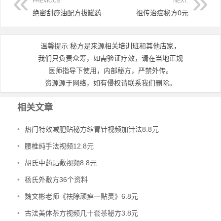
PREVIOUS:
NEXT:
绝密刮痧油配方拔罐药酒配方特效刮痧疗法12.8元
祖传治癌秘方0元
温馨提示:秘方是来源相关培训班和其他店家，
我们只负责众筹，如需验证疗效，请在当地正规
医师指导下使用，内部秘方，严禁外传。
资源源于网络，如有侵权请联系我们删除。
相关文章
•
热门特效减肥贴秘方缩胃针视频加针法8.8元
•
腰椎纯手法视频12.8元
•
胡氏中药贴敷视频8.8元
•
杨氏外敷方36个资料
•
魏文彬老师《祛除顽痹一贴灵》6.8元
•
古法美体茶方视频几十套茶秘方3.8元