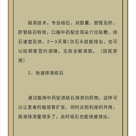
超高技术，专治结石，对胆囊，胆管及肝，
肝管结石特效。口服中药配合耳朵穴位贴敷，排
2
3
石速度及快，
一
天第1次石头就能排出，也可
以给顾客签约调理。无效全额退款。（回民禁
用）
2
、快速排肾结石
通过服用中药促进结石排泄的药物，这样可
以让患者的输尿管扩张，同时达到利尿的作用，
尿液排泄量增多了，此时结石也能快速排出。