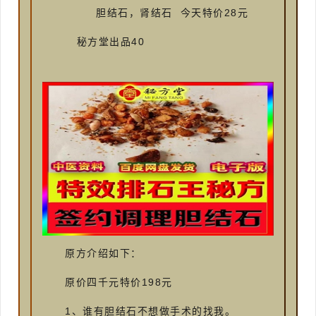
28
胆结石，肾结石 今天特价
元
40
秘方堂出品
原方介绍如下：
198
原价四千元特价
元
1
、谁有胆结石不想做手术的找我。