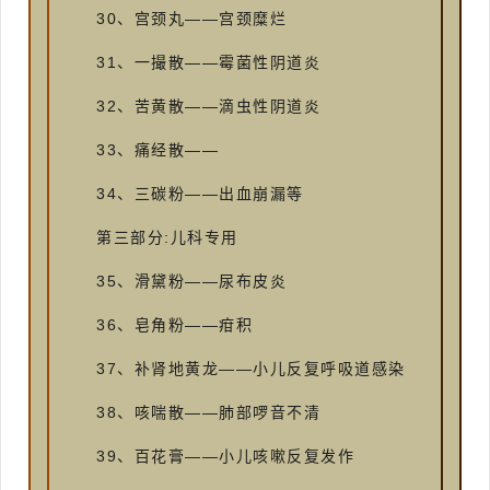
30、宫颈丸——宫颈糜烂
31、一撮散——霉菌性阴道炎
32、苦黄散——滴虫性阴道炎
33、痛经散——
34、三碳粉——出血崩漏等
第三部分:儿科专用
35、滑黛粉——尿布皮炎
36、皂角粉——疳积
37、补肾地黄龙——小儿反复呼吸道感染
38、咳喘散——肺部啰音不清
39、百花膏——小儿咳嗽反复发作