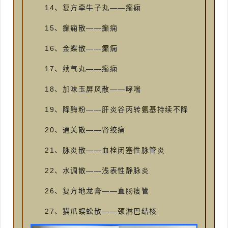
14、复方牵牛子丸——癫痫
15、癫痫散——癫痫
16、金蝶散——癫痫
17、续气丸——癫痫
18、加味玉屏风散——哮喘
19、降酶粉——肝炎谷丙转氨基持续不降
20、通关散——肾绞痛
21、脉炎散——血栓闭塞性脉管炎
22、水调散——浅表性静脉炎
26、复方地龙膏——直肠瘘管
27、猫爪蜈蚣散——颈淋巴结核