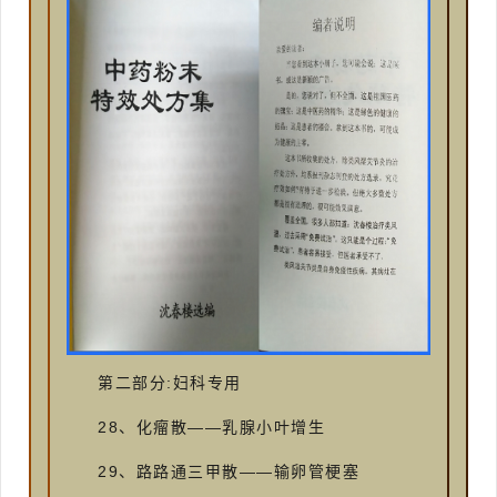
第二部分:妇科专用
28、化瘤散——乳腺小叶增生
29、路路通三甲散——输卵管梗塞