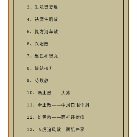
3、生肌胃复散
4、祛腐生肌散
5、复方河车散
6、兴阳散
7、赵氏补肾丸
8、骨结核丸
9、芍蜈散
10、痛止散——头疼
11、牵正散——中风口眼歪斜
12、雄黄散——面神经瘫痪
13、五虎追风散—面肌痉挛