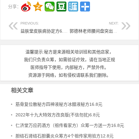
分享：
PREVIOUS:
NEXT:
益肤堂皮肤病协定方6.8元
郭德林老师腰间盘突出特效秘方9.8元
温馨提示:秘方是来源相关培训班和其他店家，
我们只负责众筹，如需验证疗效，请在当地正规
医师指导下使用，内部秘方，严禁外传。
资源源于网络，如有侵权请联系我们删除。
相关文章
•
筋骨复位散秘方四神液秘方冰醋液秘方16.8元
•
2022年十九大特效方改良版(不信勿扰)6.8元
•
仁济堂万应药酒方（祖传看家方）众筹一方送一方16.8元
•
胆结石肾结石胆囊炎众筹方4个祖传家用验方12.8元