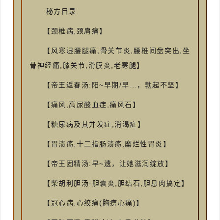
秘方目录
【颈椎病,颈肩痛】
【风寒湿腰腿痛,骨关节炎,腰椎间盘突出,坐
骨神经痛,膝关节,滑膜炎,老寒腿】
【帝王返春汤:阳~早期/早…，勃起不坚】
【痛风,高尿酸血症,痛风石】
【糖尿病及其并发症,消渴症】
【胃溃疡,十二指肠溃疡,糜烂性胃炎】
【帝王固精汤:早~遗，让她滋润绽放】
【柴胡利胆汤-胆囊炎,胆结石,胆息肉搞定】
【冠心病,心绞痛(胸痹心痛)】