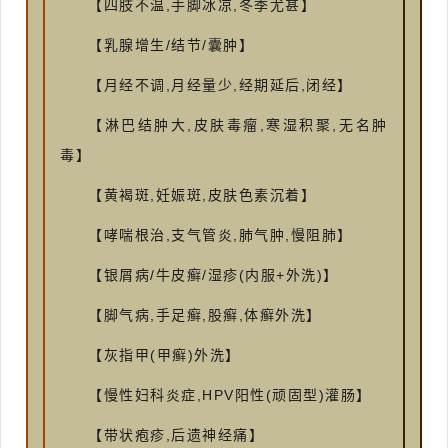
【四肢不温,手脚冰凉,冬季尤甚】
【乳腺增生/结节/囊肿】
【月经不调,月经量少,经期延后,闭经】
【淋巴结肿大,皮肤毒瘤,寒湿积聚,无名肿
毒】
【黄褐斑,妊娠斑,皮肤色素沉着】
【哮喘根治,支气管炎,肺气肿,慢阻肺】
【银屑病/牛皮癣/湿疹(内服+外洗)】
【脚气病,手足癣,股癣,体癣外洗】
【灰指甲(甲癣)外洗】
【慢性妇科炎症,HPV阳性(顽固型)灌肠】
【带状疱疹,后遗神经痛】