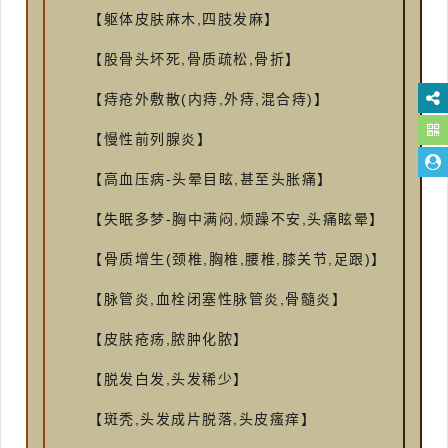
【躯体皮肤麻木,四肢发麻】
【股骨头坏死,骨质疏松,骨折】
【痔疮外敷散(内痔,外痔,混合痔)】
【慢性前列腺炎】
【高血压病-头晕目眩,甚至头胀痛】
【失眠多梦-胸中满闷,烦躁不安,头痛眩晕】
【骨质增生(颈椎,胸椎,腰椎,膝关节,足跟)】
【脉管炎,血栓闭塞性脉管炎,骨髓炎】
【皮肤疮疡,脓肿化脓】
【脱发白发,头发稀少】
【斑秃,头发成片脱落,头皮瘙痒】