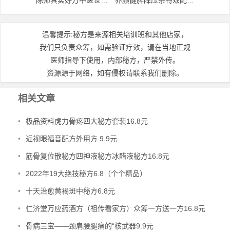
温馨提示:秘方是来源相关培训班和其他店家，
我们只负责众筹，如需验证疗效，请在当地正规
医师指导下使用，内部秘方，严禁外传。
资源源于网络，如有侵权请联系我们删除。
相关文章
•
极品资料虎力骨疼四大秘方套装16.8元
•
近视眼福音配方外用方 9.9元
•
筋骨复位散秘方四神液秘方冰醋液秘方16.8元
•
2022年19大绝技秘方6.8（个个精品）
•
十天治愈黄褐斑中秘方6.8元
•
仁济堂万应药酒方（祖传看家方）众筹一方送一方16.8元
•
骨病三宝——颈肩腰腿痛的“核武器9.9元