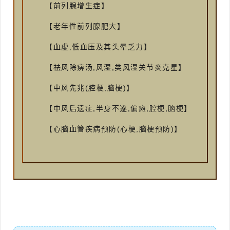
【前列腺增生症】
【老年性前列腺肥大】
【血虚,低血压及其头晕乏力】
【祛风除痹汤,风湿,类风湿关节炎克星】
【中风先兆(腔梗,脑梗)】
【中风后遗症,半身不遂,偏瘫,腔梗,脑梗】
【心脑血管疾病预防(心梗,脑梗预防)】