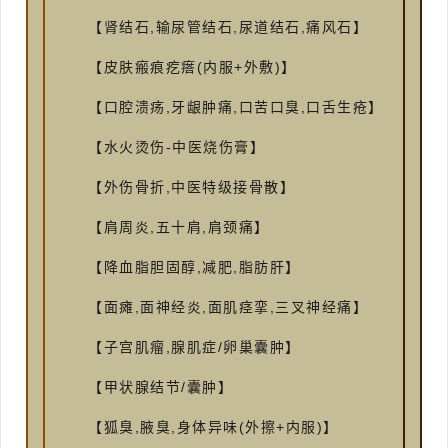
【肾结石,输尿管结石,尿道结石,痛风石】
【皮肤瘢痕疙瘩(内服+外敷)】
【口腔溃疡,牙龈肿痛,口苦口臭,口舌生疮】
【水火烫伤-中医烧伤膏】
【外伤骨折,中医特级接骨散】
【肩周炎,五十肩,肩颈痛】
【降血脂胆固醇,减肥,脂肪肝】
【面瘫,面神经炎,面肌痉挛,三叉神经痛】
【子宫肌瘤,腺肌症/卵巢囊肿】
【甲状腺结节/囊肿】
【狐臭,腋臭,身体异味(外擦+内服)】