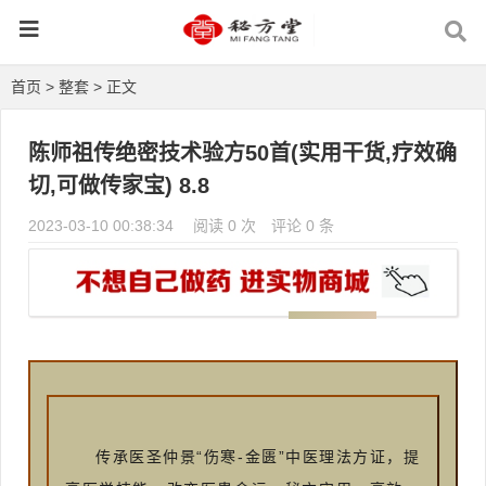
首页
>
整套
> 正文
陈师祖传绝密技术验方50首(实用干货,疗效确
切,可做传家宝) 8.8
2023-03-10 00:38:34
阅读 0 次
评论 0 条
️
传承医圣仲景“伤寒-金匮”中医理法方证，提