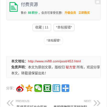
付费资源
88
售价
积分
，会员可享受优惠!
升级会员
立即购买
收藏 | 11
*本帖报错*
本文地址：
http://www.mift8.com/post/453.html
免责声明：
本文为原创文章，版权归
秘方堂
所有，欢迎分享
本文，转载请保留出处！
分享：
PREVIOUS:
NEXT:
️ 陈师真实好方中医世家特效丸散秘验方65个8.8元
养颜健脾降压茶特效配方8.8元