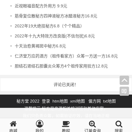
•
近视眼福音配方外用方 9.9元
•
筋骨复位散秘方四神液秘方冰醋液秘方16.8元
•
2022年19大绝技秘方6.8（个个精品）
•
2022年十九大特效方改良版(不信勿扰)6.8元
•
十天治愈黄褐斑中秘方6.8元
•
仁济堂万应药酒方（祖传看家方）众筹一方送一方16.8元
•
胆结石肾结石胆囊炎众筹方4个祖传家用验方12.8元
评论已关闭！
秘方堂 2022
登录
htm地图
xml地图
偏方网
txt地图
温馨提示:秘方是来源相关培训班和其他店家，
我们只负责众筹，如需验证疗效，请在当地正规
医师指导下使用，内部秘方，严禁外传。
如侵权你的权益请联系我们删除
商城
我的
教程
订单查询
搜索