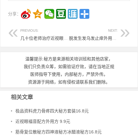
分享：
PREVIOUS:
NEXT:
几十位老师治疗近视眼的手法针法资料合集8.8元
脱发生发乌发止痒外用套装8.8元
温馨提示:秘方是来源相关培训班和其他店家，
我们只负责众筹，如需验证疗效，请在当地正规
医师指导下使用，内部秘方，严禁外传。
资源源于网络，如有侵权请联系我们删除。
相关文章
•
极品资料虎力骨疼四大秘方套装16.8元
•
近视眼福音配方外用方 9.9元
•
筋骨复位散秘方四神液秘方冰醋液秘方16.8元