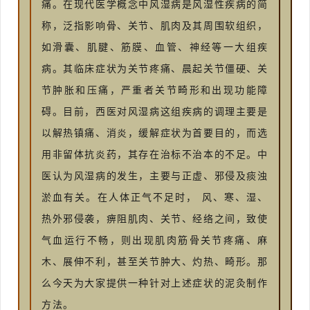
痛。在现代医学概念中风湿病是风湿性疾病的简
称，泛指影响骨、关节、肌肉及其周围软组织，
如滑囊、肌腱、筋膜、血管、神经等一大组疾
病。其临床症状为关节疼痛、晨起关节僵硬、关
节肿胀和压痛，严重者关节畸形和出现功能障
碍。目前，西医对风湿病这组疾病的调理主要是
以解热镇痛、消炎，缓解症状为首要目的，而选
用非留体抗炎药，其存在治标不治本的不足。中
医认为风湿病的发生，主要与正虚、邪侵及痰浊
淤血有关。在人体正气不足时，
风、寒、湿、
热外邪侵袭，痹阻肌肉、关节、经络之间，致使
气血运行不畅，则出现肌肉筋骨关节疼痛、麻
木、展伸不利，甚至关节肿大、灼热、畸形。那
么今天为大家提供一种针对上述症状的泥灸制作
方法。