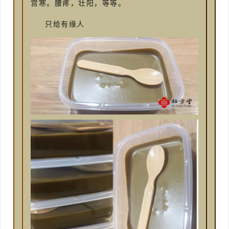
宫寒。腰疼，壮阳，等等。
只给有缘人